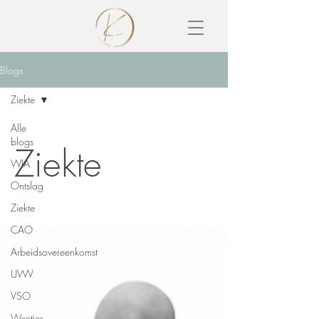
Blogs
Ziekte
Alle
blogs
Ziekte
WIA
Ontslag
Ziekte
CAO
Arbeidsovereenkomst
UWV
VSO
Weetjes