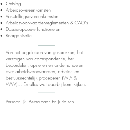
Ontslag
Arbeidsovereenkomsten
Vaststellingsovereenkomsten
Arbeidsvoorwaardenreglementen & CAO's
Dossieropbouw functioneren
Reorganisatie
Van het begeleiden van gesprekken, het
verzorgen van correspondentie, het
beoordelen, opstellen en onderhandelen
over arbeidsvoorwaarden, arbeids- en
bestuursrechtelijk procederen (WIA &
WW)… En alles wat daarbij komt kijken.
Persoonlijk. Betaalbaar. En juridisch
volledig onderlegd.
Weten wat ik voor jouw bedrijf kan
betekenen? Waarom je voor jouw
hulpvraag waarschijnlijk geen extra HR-