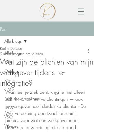
Post
Alle blogs
Karlijn Derksen
Alle blogs
9 mei
2 minuten om te lezen
Wat zijn de plichten van mijn
WIA
werkgever tijdens re-
Ontslag
Ziekte
integratie?
CAO
Wanneer je ziek bent, krijg je niet alleen 
Arbeidsovereenkomst
zelf te maken met verplichtingen — ook 
je werkgever heeft duidelijke plichten. De 
UWV
Wet verbetering poortwachter schrijft 
VSO
precies voor wat een werkgever moet 
Weetjes
doen om jouw re-integratie zo goed 