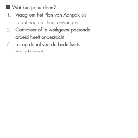
🟦 Wat kun je nu doen?
Vraag om het Plan van Aanpak
 als 
je dat nog niet hebt ontvangen.
Controleer of je werkgever passende 
arbeid heeft onderzocht.
Let op de rol van de bedrijfsarts
 — 
die is leidend.
Bewaar alle correspondentie
 over 
afspraken en re-integratie.
Neem 
contact
 met mij op
 als je 
twijfelt of je werkgever zijn plichten 
nakomt.
Conclusie
Je werkgever heeft tijdens jouw re-
integratie stevige verplichtingen. Het doel 
is altijd: jou op een verantwoorde manier 
helpen terugkeren naar werk.Worden 