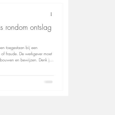
ls rondom ontslag
een toegestaan bij een
l of fraude. De werkgever moet
erbouwen en bewijzen. Denk je
 Protesteer direct en stap
hter.