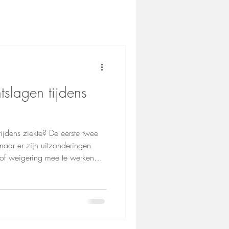
tslagen tijdens
ijdens ziekte? De eerste twee
maar er zijn uitzonderingen
 of weigering mee te werken
 ziekte kan ontslag via het
enkomst, vaak met recht op een