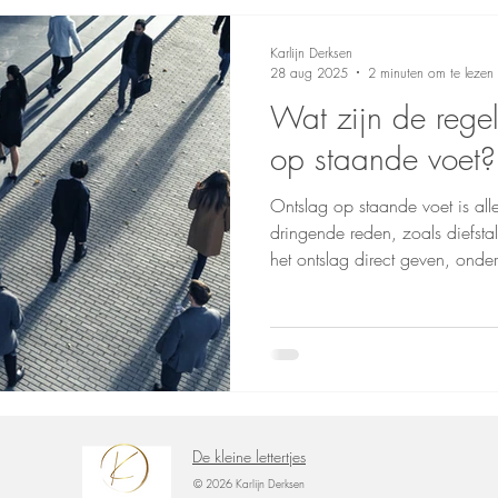
Karlijn Derksen
28 aug 2025
2 minuten om te lezen
Wat zijn de rege
op staande voet?
Ontslag op staande voet is all
dringende reden, zoals diefsta
het ontslag direct geven, ond
dat je onterecht ontslagen bent?
binnen 2 maanden naar de rec
De kleine lettertjes
© 2026 Karlijn Derksen