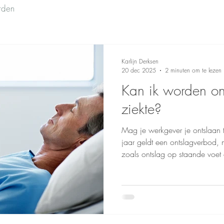
orden
Karlijn Derksen
20 dec 2025
2 minuten om te lezen
Kan ik worden on
ziekte?
Mag je werkgever je ontslaan t
jaar geldt een ontslagverbod, 
zoals ontslag op staande voet
aan re-integratie. Na twee jaar
UWV of een vaststellingsovere
transitievergoeding.