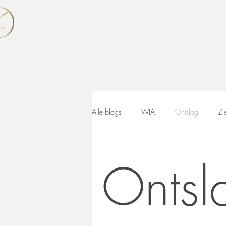
Alle blogs
WIA
Ontslag
Zi
Ontsl