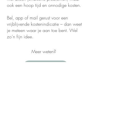
ook een hoop tijd en onnodige kosten.
Bel, app of mail gerust voor een
vrijblijvende kostenindicatie – dan weet
je meteen waar je aan toe bent. Wel
zo’n fijn idee.
Meer weten?
Bel mij
Mail mij
De kleine lettertjes