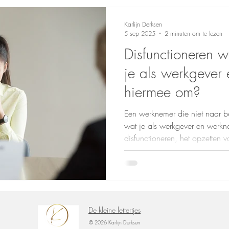
Karlijn Derksen
5 sep 2025
2 minuten om te lezen
Disfunctioneren 
je als werkgever
hiermee om?
Een werknemer die niet naar b
wat je als werkgever en werk
disfunctioneren, het opzetten v
van een vaststellingsovereenkom
tips om fouten te voorkomen.
De kleine lettertjes
© 2026 Karlijn Derksen