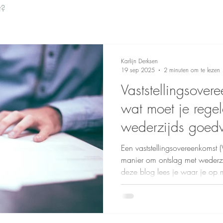
t?
Karlijn Derksen
19 sep 2025
2 minuten om te lezen
Vaststellingsover
wat moet je regel
wederzijds goed
Een vaststellingsovereenkomst 
manier om ontslag met wederzi
deze blog lees je waar je op 
en ontslagvergoeding tot concu
kwijting. Zo ga je goed voorbe