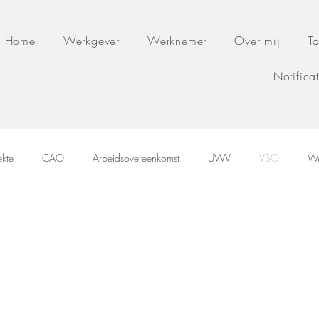
Home
Werkgever
Werknemer
Over mij
Ta
Notifica
ekte
CAO
Arbeidsovereenkomst
UWV
VSO
We