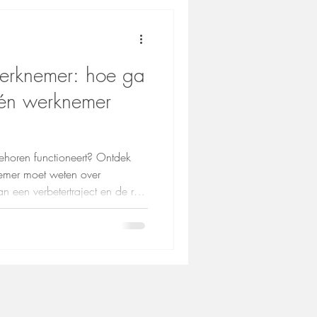
werknemer: hoe ga
 én werknemer
ehoren functioneert? Ontdek
nemer moet weten over
an een verbetertraject en de rol
st (VSO). Inclusief praktische