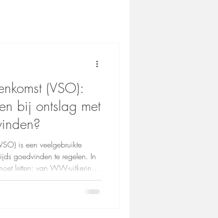
eenkomst (VSO):
en bij ontslag met
vinden?
(VSO) is een veelgebruikte
jds goedvinden te regelen. In
moet letten: van WW-uitkering
rrentiebeding en finale
reid het gesprek in.