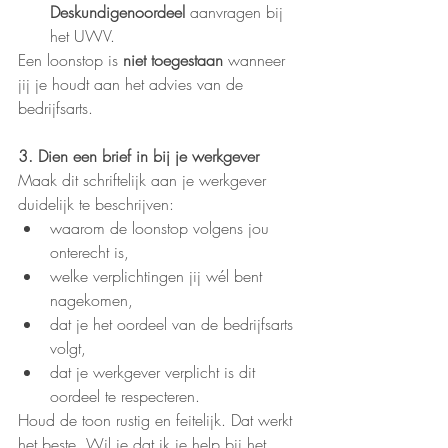
Deskundigenoordeel
 aanvragen bij 
het UWV.
Een loonstop is 
niet toegestaan
 wanneer 
jij je houdt aan het advies van de 
bedrijfsarts.
3. Dien een brief in bij je werkgever
Maak dit schriftelijk aan je werkgever 
duidelijk te beschrijven:
waarom de loonstop volgens jou 
onterecht is,
welke verplichtingen jij wél bent 
nagekomen,
dat je het oordeel van de bedrijfsarts 
volgt,
dat je werkgever verplicht is dit 
oordeel te respecteren.
Houd de toon rustig en feitelijk. Dat werkt 
het beste. Wil je dat ik je help bij het 