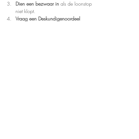
Dien een bezwaar in
 als de loonstop 
niet klopt.
Vraag een Deskundigenoordeel 
aan
 als er twijfel is.
Neem 
contact
 met mij op
 — samen 
kijken we wat jouw positie is.
Conclusie
Een loonstop voelt vaak oneerlijk en 
overweldigend, maar je staat niet 
machteloos. Door snel te handelen en te 
weten wat je rechten zijn, kun je een 
loonstop in veel gevallen laten 
herstellen.Het belangrijkste: volg het 
advies van de bedrijfsarts en vraag tijdig 
hulp wanneer de druk oploopt.
👉 Is jouw loon stopgezet of dreigt dat te 
gebeuren? Neem gerust 
contact
 op — ik 