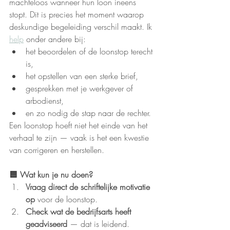
machteloos wanneer hun loon ineens 
stopt. Dit is precies het moment waarop 
deskundige begeleiding verschil maakt. Ik 
help
 onder andere bij:
het beoordelen of de loonstop terecht 
is,
het opstellen van een sterke brief,
gesprekken met je werkgever of 
arbodienst,
en zo nodig de stap naar de rechter.
Een loonstop hoeft niet het einde van het 
verhaal te zijn — vaak is het een kwestie 
van corrigeren en herstellen.
🟦 Wat kun je nu doen?
Vraag direct de schriftelijke motivatie 
op
 voor de loonstop.
Check wat de bedrijfsarts heeft 
geadviseerd
 — dat is leidend.