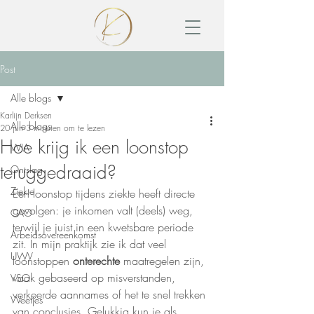
Post
Alle blogs
Karlijn Derksen
Alle blogs
20 jun
3 minuten om te lezen
Hoe krijg ik een loonstop
WIA
teruggedraaid?
Ontslag
Ziekte
Een loonstop tijdens ziekte heeft directe 
gevolgen: je inkomen valt (deels) weg, 
CAO
terwijl je juist in een kwetsbare periode 
Arbeidsovereenkomst
zit. In mijn praktijk zie ik dat veel 
UWV
loonstoppen 
onterechte
 maatregelen zijn, 
vaak gebaseerd op misverstanden, 
VSO
verkeerde aannames of het te snel trekken 
Weetjes
van conclusies. Gelukkig kun je als 