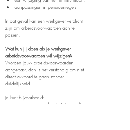
een wijziging van het minimumloon;
aanpassingen in pensioenregels.
In dat geval kan een werkgever verplicht 
zijn om arbeidsvoorwaarden aan te 
passen.
Wat kun jij doen als je werkgever 
arbeidsvoorwaarden wil wijzigen?
Worden jouw arbeidsvoorwaarden 
aangepast, dan is het verstandig om niet 
direct akkoord te gaan zonder 
duidelijkheid.
Je kunt bijvoorbeeld:
vragen waarom de wijziging nodig 
is;
laten uitleggen wat de gevolgen voor 
jou zijn;