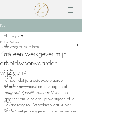
Post
Alle blogs
Karlijn Derksen
Alle blogs
17 jan
2 minuten om te lezen
Kan een werkgever mijn
WIA
arbeidsvoorwaarden
Ontslag
Ziekte
wijzigen?
CAO
Je hoort dat je arbeidsvoorwaarden 
Arbeidsovereenkomst
worden aangepast en je vraagt je af: 
mag dat eigenlijk zomaar?
Misschien 
UWV
gaat het om je salaris, je werktijden of je 
VSO
vakantiedagen. Afspraken waar je ooit 
Weetjes
samen met je werkgever duidelijke keuzes 