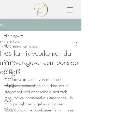
Post
Alle blogs
Karlijn Derksen
Alle blogs
14 feb
2 minuten om te lezen
Hoe kan ik voorkomen dat
WIA
mijn werkgever een loonstop
Ontslag
Ziekte
oplegt?
CAO
Een loonstop is een van de meest 
Arbeidsovereenkomst
ingrijpende maatregelen tijdens ziekte. 
Het brengt veel onzekerheid met zich 
UWV
mee, zowel financieel als emotioneel. In 
VSO
mijn praktijk zie ik gelukkig dat een 
Weetjes
loonstop vaak te voorkomen is — mits je 