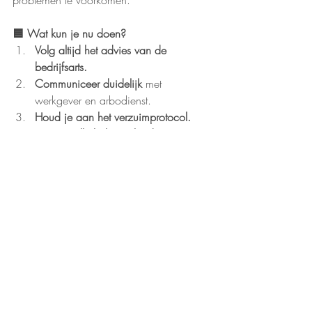
problemen te voorkomen.
🟦 Wat kun je nu doen?
Volg altijd het advies van de 
bedrijfsarts.
Communiceer duidelijk
 met 
werkgever en arbodienst.
Houd je aan het verzuimprotocol.
Bewaar alle belangrijke documenten 
en e-mails.
Schakel mij tijdig in
 voordat 
problemen escaleren.
Conclusie
Een loonstop is ingrijpend, maar in veel 
gevallen goed te voorkomen. Door helder 
te communiceren, adviezen op te volgen 
en tijdig ondersteuning te zoeken, verklein 
je de kans op problemen aanzienlijk.Je 