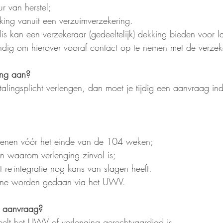
r van herstel;
king vanuit een verzuimverzekering.
lis kan een verzekeraar (gedeeltelijk) dekking bieden voor l
andig om hierover vooraf contact op te nemen met de verzek
ing aan?
alingsplicht verlengen, dan moet je tijdig een aanvraag ind
ienen vóór het einde van de 104 weken;
en waarom verlenging zinvol is;
re-integratie nog kans van slagen heeft.
ine worden gedaan via het UWV.
e aanvraag?
elt het UWV of verlenging gerechtvaardigd is.