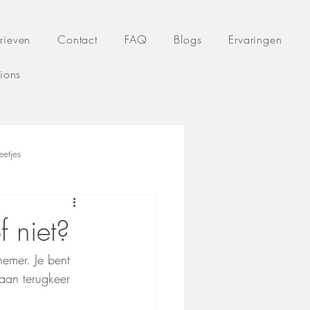
rieven
Contact
FAQ
Blogs
Ervaringen
tions
etjes
f niet?
nemer. Je bent 
 aan terugkeer 