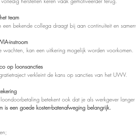
volledig herstellen keren vaak gemotiveerder terug.
 het team
n een bekende collega draagt bij aan continuïteit en same
IA-instroom
 te wachten, kan een uitkering mogelijk worden voorkomen.
ico op loonsancties
egratietraject verkleint de kans op sancties van het UWV.
ekering
loondoorbetaling betekent ook dat je als werkgever langer
 is een goede kosten-batenafweging belangrijk.
ten;