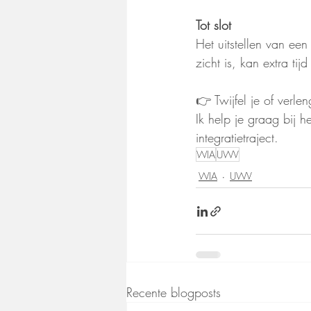
Tot slot
Het uitstellen van e
zicht is, kan extra ti
👉 Twijfel je of verle
Ik help je graag bij 
integratietraject.
WIA
UWV
WIA
UWV
Recente blogposts