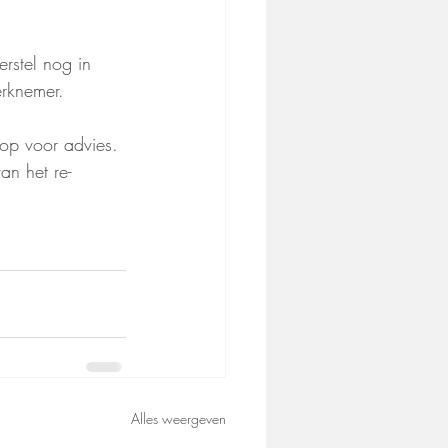
erstel nog in 
erknemer.
 op voor advies. 
an het re-
Alles weergeven