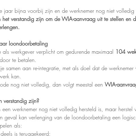
 jaar bijna voorbij zijn en de werknemer nog niet volledig i
het verstandig zijn om de WIA-aanvraag uit te stellen en d
erlengen.
aar loondoorbetaling
e als werkgever verplicht om gedurende maximaal 
104 we
door te betalen.
je samen aan re-integratie, met als doel dat de werknemer
 werk kan.
iode nog niet volledig, dan volgt meestal een 
WIA-aanvraa
n verstandig zijn?
in een werknemer nog niet volledig hersteld is, maar herstel
o’n geval kan verlenging van de loondoorbetaling een logisc
pelen als:
deels is teruggekeerd;