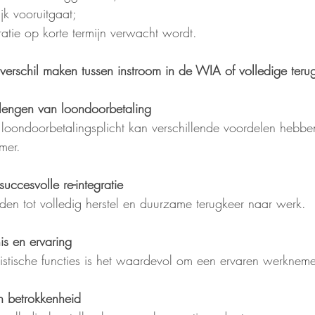
ijk vooruitgaat;
gratie op korte termijn verwacht wordt.
t verschil maken tussen instroom in de WIA of volledige ter
rlengen van loondoorbetaling
loondoorbetalingsplicht kan verschillende voordelen hebb
mer.
uccesvolle re-integratie
eiden tot volledig herstel en duurzame terugkeer naar werk.
s en ervaring
alistische functies is het waardevol om een ervaren werknem
n betrokkenheid