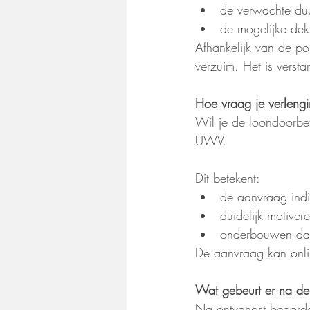
de verwachte duu
de mogelijke dek
Afhankelijk van de po
verzuim. Het is verst
Hoe vraag je verleng
Wil je de loondoorbet
UWV.
Dit betekent:
de aanvraag ind
duidelijk motiver
onderbouwen dat 
De aanvraag kan onl
Wat gebeurt er na d
Na ontvangst beoorde