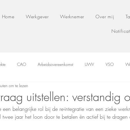
Home
Werkgever
Werknemer
Over mij
Ta
Notifica
ekte
CAO
Arbeidsovereenkomst
UWV
VSO
We
uten om te lezen
ag uitstellen: verstandig o
 een belangrijke rol bij de re-integratie van een zieke werk
 twee jaar het loon door te betalen én actief bij te dragen