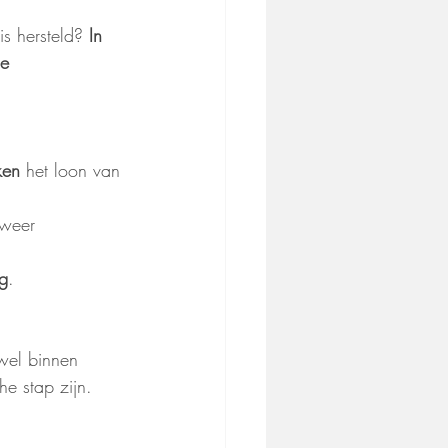
s hersteld? 
In 
e 
ken
 het loon van 
 weer 
g
.
 wel binnen 
he stap zijn.