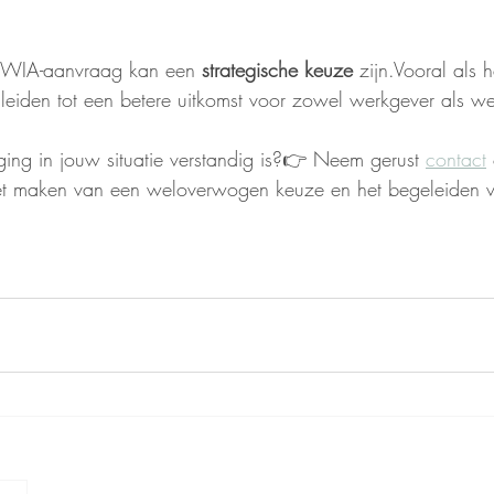
en WIA-aanvraag kan een 
strategische keuze
 zijn.Vooral als h
jd leiden tot een betere uitkomst voor zowel werkgever als w
nging in jouw situatie verstandig is?👉 Neem gerust 
contact
het maken van een weloverwogen keuze en het begeleiden v