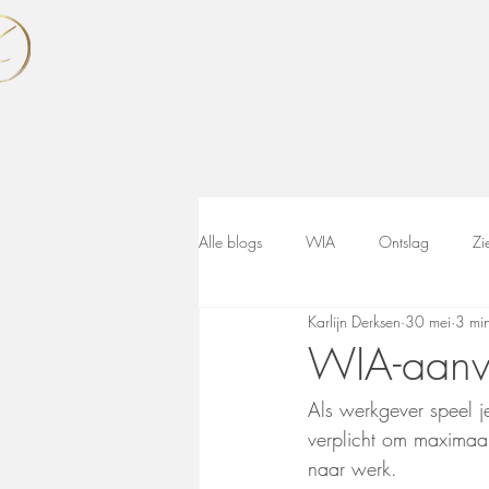
Alle blogs
WIA
Ontslag
Zi
Karlijn Derksen
30 mei
3 min
WIA-aanvra
Als werkgever speel je
verplicht om maximaal
naar werk.