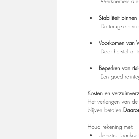
 Werknemers die 
Stabiliteit binnen
 De terugkeer va
Voorkomen van W
 Door herstel af
Beperken van ris
 Een goed re-int
Kosten en verzuimverz
Het verlengen van de 
blijven betalen.
Daarom
Houd rekening met:
de extra loonkos