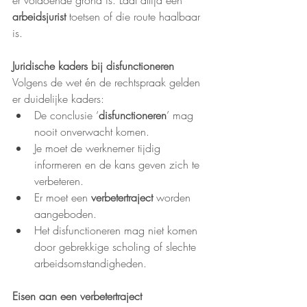
er voldoende grond is. Laat altijd een 
arbeidsjurist
 toetsen of die route haalbaar 
is.
Juridische kaders bij disfunctioneren
Volgens de wet én de rechtspraak gelden 
er duidelijke kaders:
De conclusie ‘
disfunctioneren
’ mag 
nooit onverwacht komen.
Je moet de werknemer tijdig 
informeren en de kans geven zich te 
verbeteren.
Er moet een 
verbetertraject
 worden 
aangeboden.
Het disfunctioneren mag niet komen 
door gebrekkige scholing of slechte 
arbeidsomstandigheden.
Eisen aan een verbetertraject