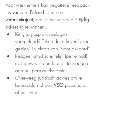
Voor werknemers kan negatieve feedback 
zwaar zijn. Beland je in een 
verbetertraject
, dan is het verstandig tijdig 
advies in te winnen.
Krijg je gespreksverslagen 
voorgelegd? Teken deze liever “voor 
gezien” in plaats van “voor akkoord”.
Reageer altijd schriftelijk (per e-mail) 
met jouw visie en laat dit toevoegen 
aan het personeelsdossier.
Overweeg juridisch advies om te 
beoordelen of een 
VSO
 passend is 
of juist niet.
Tot slot
Niemand zit te wachten op een 
disfunctioneringssituatie
. Toch gebeurt het. 
Voor zowel werkgever als werknemer 