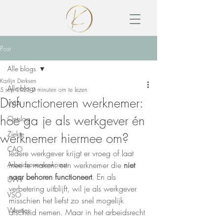
Post
Alle blogs
Karlijn Derksen
Alle blogs
5 sep 2025
2 minuten om te lezen
Disfunctioneren werknemer:
WIA
hoe ga je als werkgever én
Ontslag
Ziekte
werknemer hiermee om?
CAO
Iedere werkgever krijgt er vroeg of laat 
Arbeidsovereenkomst
mee te maken: een werknemer die 
niet 
naar behoren functioneert
. En als 
UWV
verbetering uitblijft, wil je als werkgever 
VSO
misschien het liefst zo snel mogelijk 
Weetjes
afscheid nemen. Maar in het arbeidsrecht 